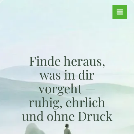
Zum
Inhalt
springen
Finde heraus,
was in dir
vorgeht —
ruhig, ehrlich
und ohne Druck