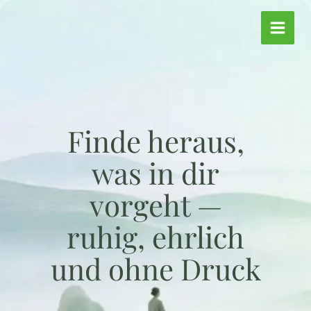
Zum
Inhalt
springen
Finde heraus,
was in dir
vorgeht —
ruhig, ehrlich
und ohne Druck