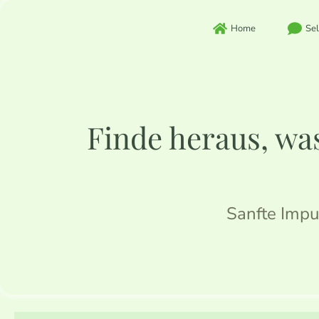
Zum
Inhalt
Home
Sel
springen
Finde heraus, was
Sanfte Impu