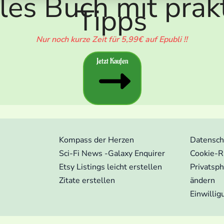
lles Buch mit prak
Tipps
Nur noch kurze Zeit für 5,99€ auf Epubli !!
Jetzt Kaufen
Kompass der Herzen
Datensch
Sci-Fi News -Galaxy Enquirer
Cookie-Ri
Etsy Listings leicht erstellen
Privatsp
Zitate erstellen
ändern
Einwilli