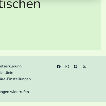
tischen
utzerklärung
chtlinie
häre-Einstellungen
gungen widerrufen