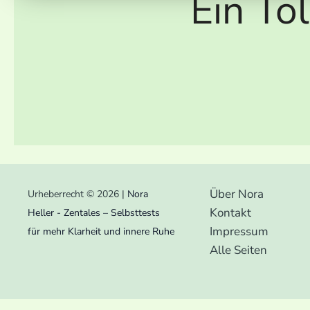
Ein To
Über Nora
Urheberrecht © 2026 |
Nora
Kontakt
Heller - Zentales – Selbsttests
Impressum
für mehr Klarheit und innere Ruhe
Alle Seiten
Cookie Consent mit Real Cookie Banner