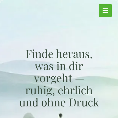
Zum
Inhalt
springen
Finde heraus,
was in dir
vorgeht —
ruhig, ehrlich
und ohne Druck