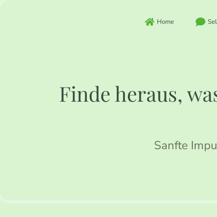
Zum
Inhalt
Home
Sel
springen
Finde heraus, was
Sanfte Impu