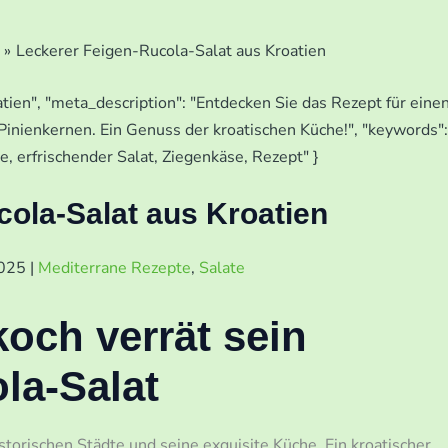
Leckerer Feigen-Rucola-Salat aus Kroatien
ola-Salat aus Kroatien
2025
|
Mediterrane Rezepte
,
Salate
koch verrät sein
la-Salat
storischen Städte und seine exquisite Küche. Ein kroatischer