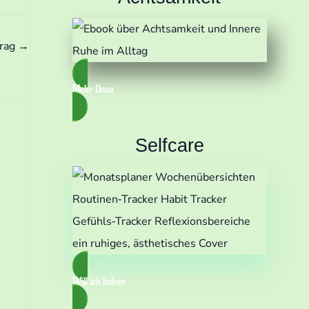
trag
→
Mehr Dazu
Selfcare
Will ich haben