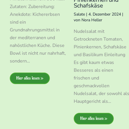
Schafskäse
Zutaten: Zubereitung:
Anekdote: Kichererbsen
Salate
|
4. Dezember 2024
|
von
Nora Heller
sind ein
Grundnahrungsmittel in
Nudelsalat mit
der mediterranen und
Getrockneten Tomaten,
nahöstlichen Küche. Diese
t
Pinienkernen, Schafskäse
Bowl ist nicht nur nahrhaft,
und Basilikum Einleitung
sondern…
Es gibt kaum etwas
Besseres als einen
frischen und
Hier alles lesen »
geschmackvollen
Nudelsalat, der sowohl al
Hauptgericht als…
Hier alles lesen »