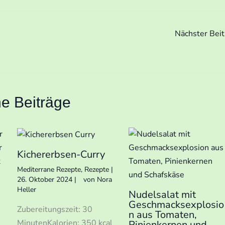
Nächster Bei
he Beiträge
Kichererbsen-Curry
Mediterrane Rezepte
,
Rezepte
|
26. Oktober 2024
|
von
Nora
Heller
Nudelsalat mit
Geschmacksexplosio
Zubereitungszeit: 30
n aus Tomaten,
MinutenKalorien: 350 kcal
Pinienkernen und