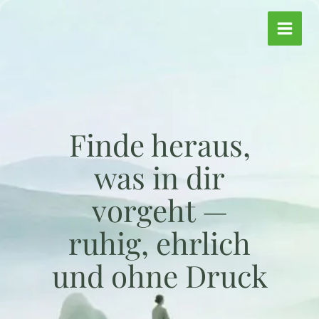
Zum
Inhalt
springen
Finde heraus,
was in dir
vorgeht —
ruhig, ehrlich
und ohne Druck