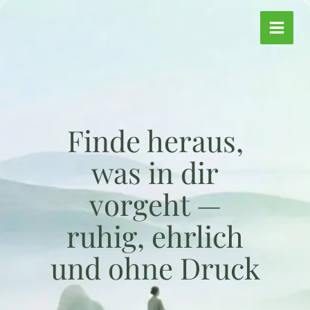
Zum
Inhalt
springen
Finde heraus,
was in dir
vorgeht —
ruhig, ehrlich
und ohne Druck