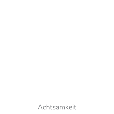
Jetzt kostenlos erhalten!
10 schnelle Wege zu mehr Innerer Ruhe
Wir senden keinen Spam! Erfahre mehr in unserer
Datenschutzerklärung
Achtsamkeit