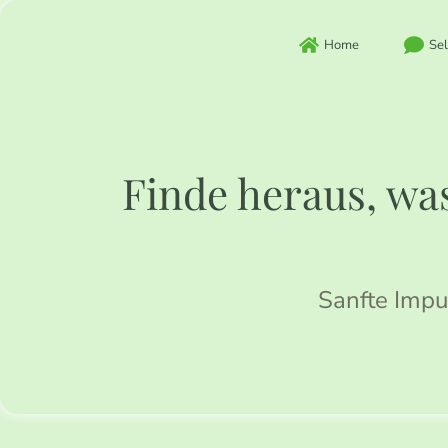
Zum
Inhalt
Home
Sel
springen
Finde heraus, was
Sanfte Impu