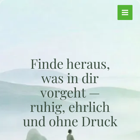
Zum
Inhalt
springen
Finde heraus,
was in dir
vorgeht —
ruhig, ehrlich
und ohne Druck