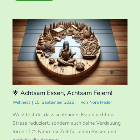
🌟 Achtsam Essen, Achtsam Feiern!
Wellness
|
15. September 2025
|
von
Nora Heller
Wusstest du, dass achtsames Essen nicht nur
Stress reduziert, sondern auch deine Verdauung
fördert? 🌱 Nimm dir Zeit für jeden Bissen und
genieße die Aromen…