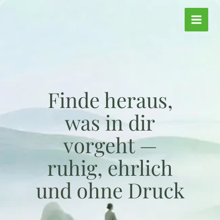
Zum
Inhalt
springen
Finde heraus,
was in dir
vorgeht —
ruhig, ehrlich
und ohne Druck