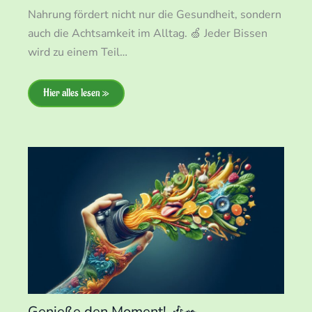
Nahrung fördert nicht nur die Gesundheit, sondern
auch die Achtsamkeit im Alltag. 🍏 Jeder Bissen
wird zu einem Teil…
Hier alles lesen »
Genieße den Moment! 🎶🥗