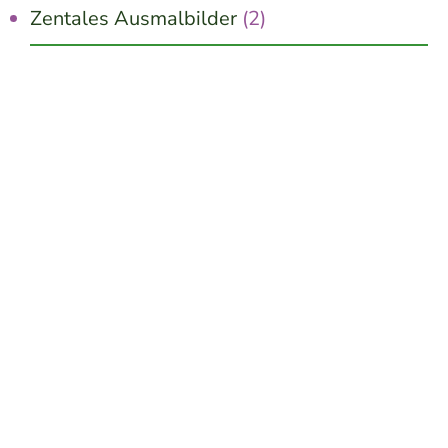
Zentales Ausmalbilder
(2)
Jetzt kostenlos erhalten!
10 schnelle Wege zu mehr Innerer Ruhe
Wir senden keinen Spam! Erfahre mehr in unserer