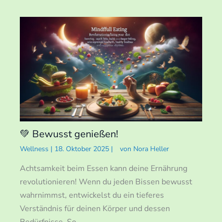
💚 Bewusst genießen!
Wellness
|
18. Oktober 2025
|
von
Nora Heller
Achtsamkeit beim Essen kann deine Ernährung
revolutionieren! Wenn du jeden Bissen bewusst
wahrnimmst, entwickelst du ein tieferes
Verständnis für deinen Körper und dessen
Bedürfnisse. So…