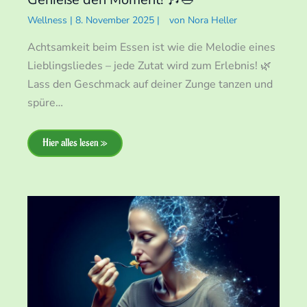
Wellness
|
8. November 2025
|
von
Nora Heller
Achtsamkeit beim Essen ist wie die Melodie eines
Lieblingsliedes – jede Zutat wird zum Erlebnis! 🌿
Lass den Geschmack auf deiner Zunge tanzen und
spüre…
Hier alles lesen »