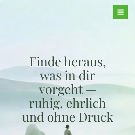
Zum
Inhalt
springen
Finde heraus,
was in dir
vorgeht —
ruhig, ehrlich
und ohne Druck