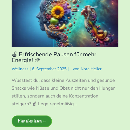
🍏 Erfrischende Pausen für mehr
Energie! 🌱
Wellness
|
6. September 2025
|
von
Nora Heller
Wusstest du, dass kleine Auszeiten und gesunde
Snacks wie Nüsse und Obst nicht nur den Hunger
stillen, sondern auch deine Konzentration
steigern? 🍎 Lege regelmäßig…
Hier alles lesen »