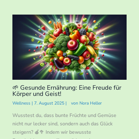
🌱 Gesunde Ernährung: Eine Freude für
Körper und Geist!
Wellness
|
7. August 2025
|
von
Nora Heller
Wusstest du, dass bunte Früchte und Gemüse
nicht nur lecker sind, sondern auch das Glück
steigern? 🍎🥦 Indem wir bewusste