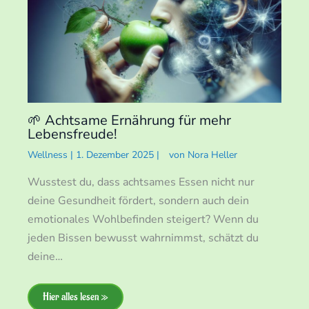
🌱 Achtsame Ernährung für mehr
Lebensfreude!
Wellness
|
1. Dezember 2025
|
von
Nora Heller
Wusstest du, dass achtsames Essen nicht nur
deine Gesundheit fördert, sondern auch dein
emotionales Wohlbefinden steigert? Wenn du
jeden Bissen bewusst wahrnimmst, schätzt du
deine…
Hier alles lesen »