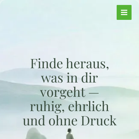
Zum
Inhalt
springen
Finde heraus,
was in dir
vorgeht —
ruhig, ehrlich
und ohne Druck