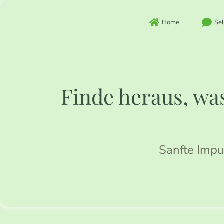
Zum
Inhalt
Home
Sel
springen
Finde heraus, was
Sanfte Impu