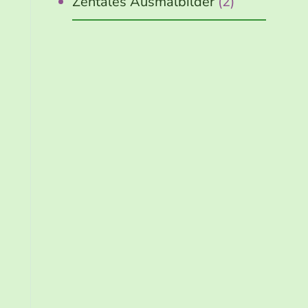
Zentales Ausmalbilder
(2)
Jetzt
kostenlos
erhalten!
10 schnelle
Wege zu