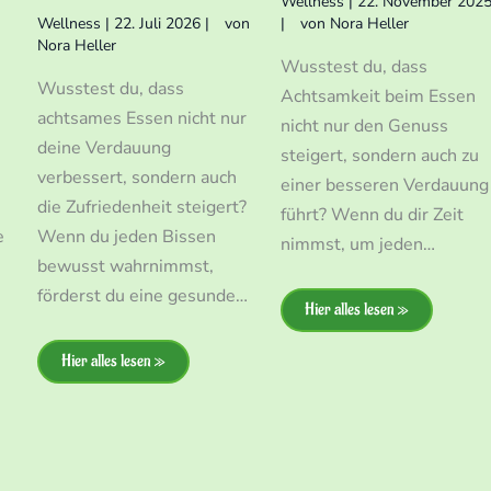
Wellness
|
22. November 202
Wellness
|
22. Juli 2026
|
von
|
von
Nora Heller
Nora Heller
Wusstest du, dass
Wusstest du, dass
Achtsamkeit beim Essen
achtsames Essen nicht nur
nicht nur den Genuss
deine Verdauung
steigert, sondern auch zu
verbessert, sondern auch
einer besseren Verdauung
die Zufriedenheit steigert?
führt? Wenn du dir Zeit
e
Wenn du jeden Bissen
nimmst, um jeden…
h
bewusst wahrnimmst,
förderst du eine gesunde…
Hier alles lesen »
Hier alles lesen »