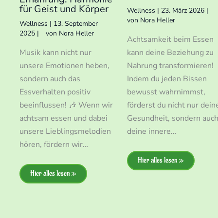
für Geist und Körper
Wellness
|
23. März 2026
|
von
Nora Heller
Wellness
|
13. September
2025
|
von
Nora Heller
Achtsamkeit beim Essen
Musik kann nicht nur
kann deine Beziehung zu
unsere Emotionen heben,
Nahrung transformieren!
sondern auch das
Indem du jeden Bissen
Essverhalten positiv
bewusst wahrnimmst,
beeinflussen! 🎶 Wenn wir
förderst du nicht nur dein
achtsam essen und dabei
Gesundheit, sondern auc
unsere Lieblingsmelodien
deine innere…
hören, fördern wir…
Hier alles lesen »
Hier alles lesen »