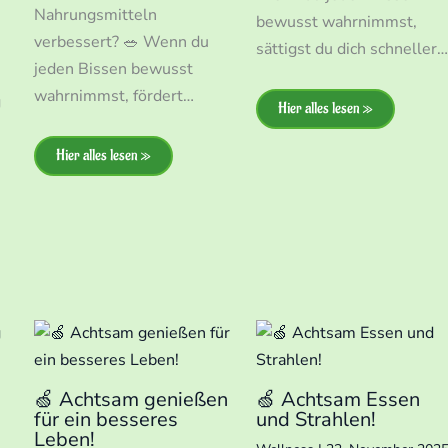
Nahrungsmitteln
n
bewusst wahrnimmst,
verbessert? 🥗 Wenn du
sättigst du dich schneller…
jeden Bissen bewusst
wahrnimmst, fördert…
g
Hier alles lesen »
Hier alles lesen »
🍏 Achtsam genießen
🍏 Achtsam Essen
für ein besseres
und Strahlen!
Leben!