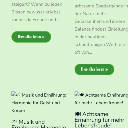
steigert? Wenn du jeden
achtsame Spaziergänge i
Bissen bewusst erlebst,
der Natur mehr
kannst du Freude und…
Gelassenheit und innere
Balance findest Einleitun
In der heutigen
Hier alles lesen »
schnelllebigen Welt, die
oft von…
Hier alles lesen »
🍽️ Achtsame
Ernährung für mehr
🌱 Musik und
Lebensfreude!
Ernährung: Harmonie