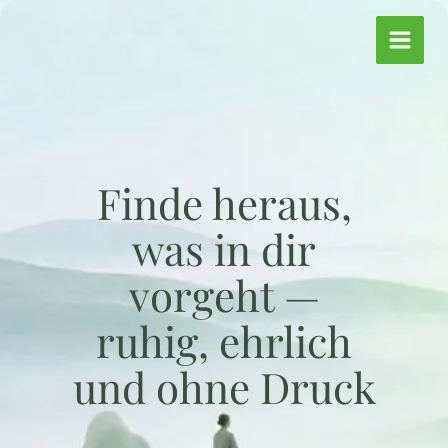
Zum
Inhalt
springen
Finde heraus,
was in dir
vorgeht —
ruhig, ehrlich
und ohne Druck