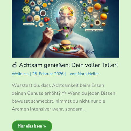
🍏 Achtsam genießen: Dein voller Teller!
Wellness
|
25. Februar 2026
|
von
Nora Heller
Wusstest du, dass Achtsamkeit beim Essen
deinen Genuss erhöht? 🌱 Wenn du jeden Bissen
bewusst schmeckst, nimmst du nicht nur die
Aromen intensiver wahr, sondern…
Hier alles lesen »