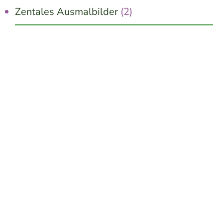
Zentales Ausmalbilder
(2)
Jetzt kostenlos erhalten!
10 schnelle Wege zu mehr Innerer Ruhe