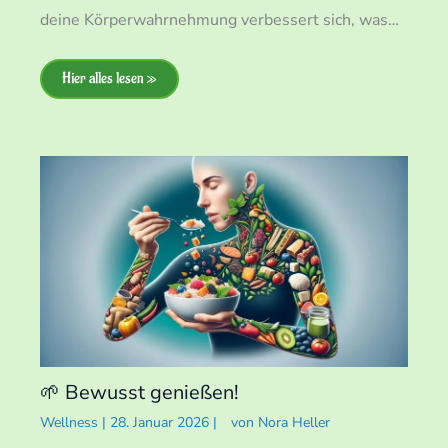
deine Körperwahrnehmung verbessert sich, was…
Hier alles lesen »
🌱 Bewusst genießen!
Wellness
|
28. Januar 2026
|
von
Nora Heller