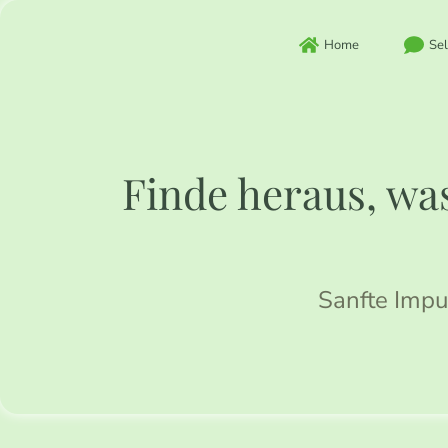
Zum
Inhalt
Home
Sel
springen
Finde heraus, was
Sanfte Impu