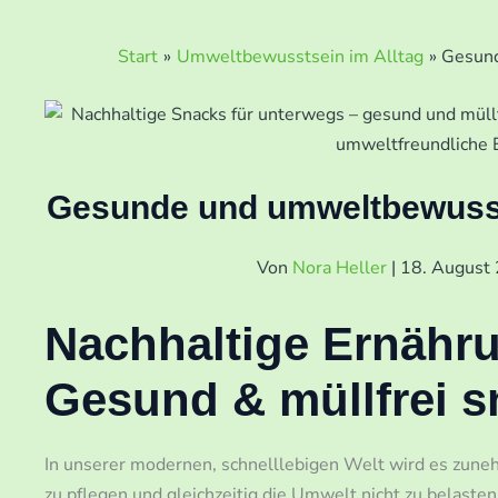
Start
Umweltbewusstsein im Alltag
Gesund
Gesunde und umweltbewusst
Von
Nora Heller
|
18. August
Nachhaltige Ernähr
Gesund & müllfrei 
In unserer modernen, schnelllebigen Welt wird es zun
zu pflegen und gleichzeitig die Umwelt nicht zu belasten