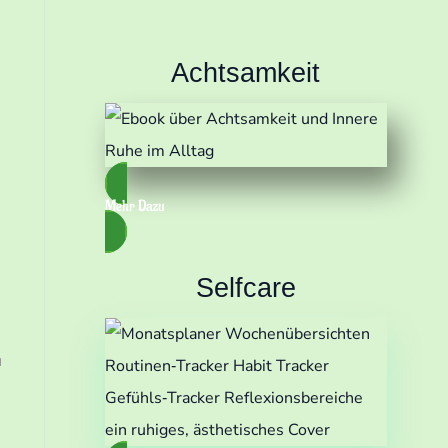
Achtsamkeit
Mehr Dazu
Selfcare
u