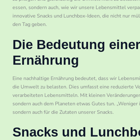
essen, sondern auch, wie wir unsere Lebensmittel verpac
innovative Snacks und Lunchbox-Ideen, die nicht nur müll
den Tag geben.
Die Bedeutung einer
Ernährung
Eine nachhaltige Ernährung bedeutet, dass wir Lebensmi
die Umwelt zu belasten. Dies umfasst eine reduzierte 
verarbeiteten Lebensmitteln. Mit kleinen Veränderungen
sondern auch dem Planeten etwas Gutes tun. „Weniger ist
sondern auch für die Zutaten unserer Snacks.
Snacks und Lunchb