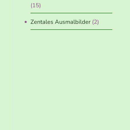
(15)
Zentales Ausmalbilder
(2)
Jetzt
kostenlos
erhalten!
10 schnelle