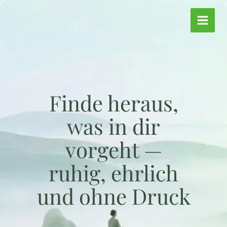
Zum
Inhalt
springen
Finde heraus,
was in dir
vorgeht —
ruhig, ehrlich
und ohne Druck