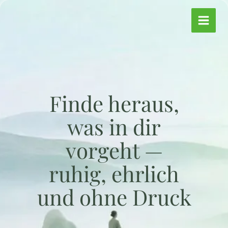
Zum
Inhalt
springen
Finde heraus,
was in dir
vorgeht —
ruhig, ehrlich
und ohne Druck