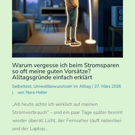
Warum vergesse ich beim Stromsparen
so oft meine guten Vorsätze?
Alltagsgründe einfach erklärt
Selbsttest
,
Umweltbewusstsein im Alltag
|
27. März 2026
|
von
Nora Heller
„Ab heute achte ich wirklich auf meinen
Stromverbrauch“ – und ein paar Tage später brennt
wieder überall Licht, der Fernseher läuft nebenbei
und der Laptop…