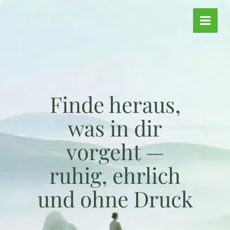
Zum
Inhalt
springen
Finde heraus,
was in dir
vorgeht —
ruhig, ehrlich
und ohne Druck