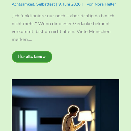
Achtsamkeit
,
Selbsttest
|
9. Juni 2026
|
von
Nora Heller
„Ich funktioniere nur noch – aber richtig da bin ich
nicht mehr.“ Wenn dir dieser Gedanke bekannt
vorkommt, bist du nicht allein. Viele Menschen
merken,…
Hier alles lesen »