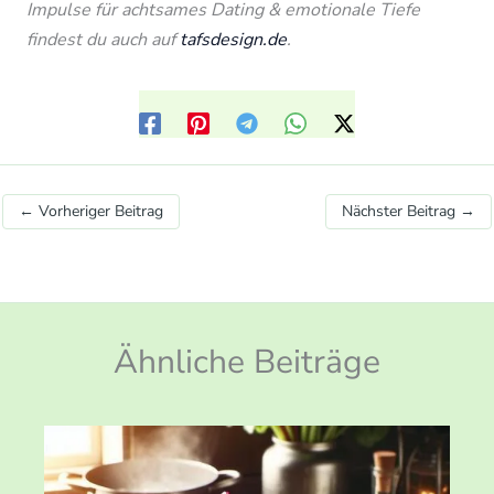
Impulse für achtsames Dating & emotionale Tiefe
findest du auch auf
tafsdesign.de
.
←
Vorheriger Beitrag
Nächster Beitrag
→
Ähnliche Beiträge