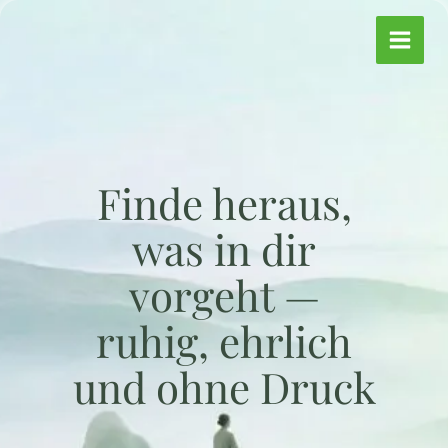
Zum
Inhalt
springen
Finde heraus,
was in dir
vorgeht —
ruhig, ehrlich
und ohne Druck