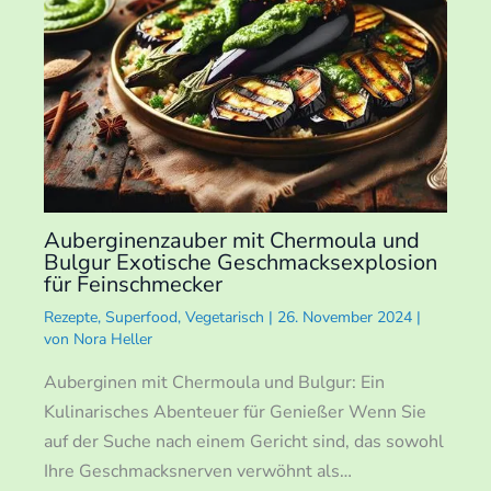
Auberginenzauber mit Chermoula und
Bulgur Exotische Geschmacksexplosion
für Feinschmecker
Rezepte
,
Superfood
,
Vegetarisch
|
26. November 2024
|
von
Nora Heller
Auberginen mit Chermoula und Bulgur: Ein
Kulinarisches Abenteuer für Genießer Wenn Sie
auf der Suche nach einem Gericht sind, das sowohl
Ihre Geschmacksnerven verwöhnt als…