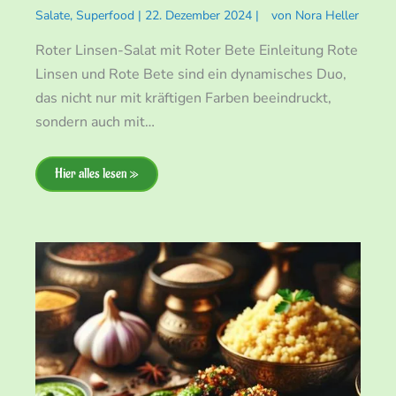
Salate
,
Superfood
|
22. Dezember 2024
|
von
Nora Heller
Roter Linsen-Salat mit Roter Bete Einleitung Rote
Linsen und Rote Bete sind ein dynamisches Duo,
das nicht nur mit kräftigen Farben beeindruckt,
sondern auch mit…
Hier alles lesen »