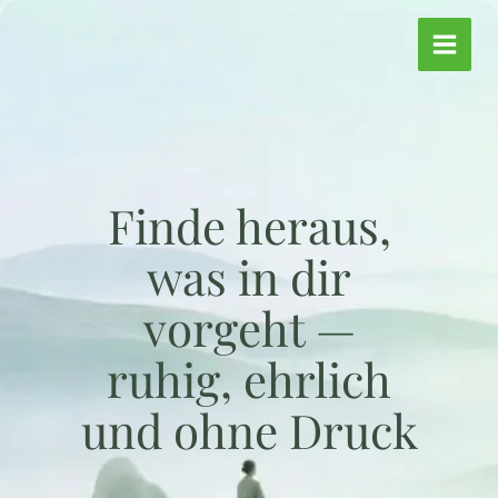
Zum
Inhalt
springen
Finde heraus,
was in dir
vorgeht —
ruhig, ehrlich
und ohne Druck