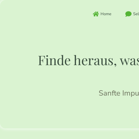
Zum
Inhalt
Home
Sel
springen
Finde heraus, was
Sanfte Impu