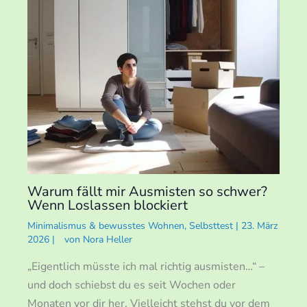
Warum fällt mir Ausmisten so schwer?
Wenn Loslassen blockiert
Minimalismus & bewusstes Wohnen
,
Selbsttest
|
23. März
2026
|
von
Nora Heller
„Eigentlich müsste ich mal richtig ausmisten…“ –
und doch schiebst du es seit Wochen oder
Monaten vor dir her. Vielleicht stehst du vor dem