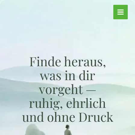
Zum
Inhalt
springen
Finde heraus,
was in dir
vorgeht —
ruhig, ehrlich
und ohne Druck