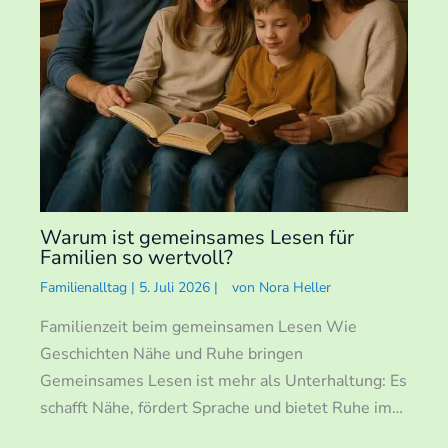
Warum ist gemeinsames Lesen für
Familien so wertvoll?
Familienalltag
|
5. Juli 2026
|
von
Nora Heller
Familienzeit beim gemeinsamen Lesen Wie
Geschichten Nähe und Ruhe bringen
Gemeinsames Lesen ist mehr als Unterhaltung: Es
schafft Nähe, fördert Sprache und bietet Ruhe im…