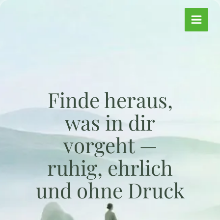
Zum
Inhalt
springen
Finde heraus,
was in dir
vorgeht —
ruhig, ehrlich
und ohne Druck