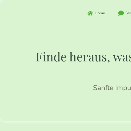
Zum
Inhalt
Home
Sel
springen
Finde heraus, was
Sanfte Impu