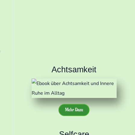
s
Wir senden keinen Spam! Erfahre
mehr in unserer
Datenschutzerklärung
f
Achtsamkeit
Mehr Dazu
Selfcare