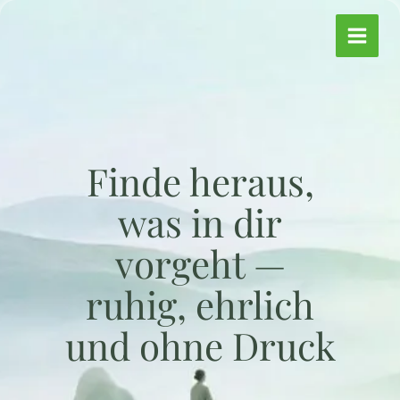
Zum
Inhalt
springen
Finde heraus,
was in dir
vorgeht —
ruhig, ehrlich
und ohne Druck