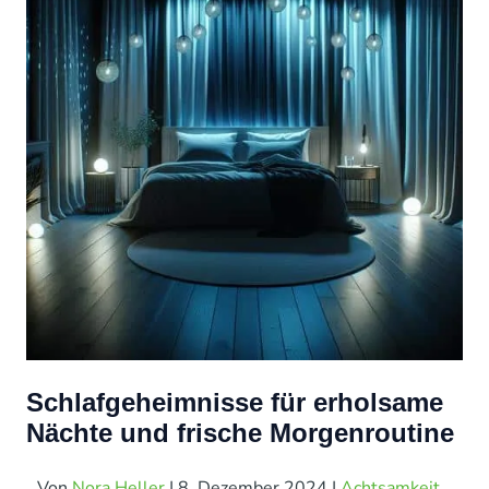
Schlafgeheimnisse für erholsame
Nächte und frische Morgenroutine
Von
Nora Heller
|
8. Dezember 2024
|
Achtsamkeit
,