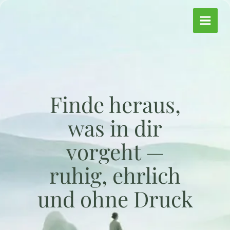
Zum
Inhalt
springen
Finde heraus,
was in dir
vorgeht —
ruhig, ehrlich
und ohne Druck