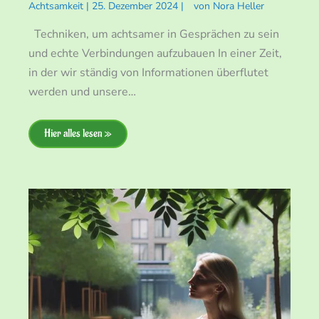
Achtsamkeit
|
25. Dezember 2024
|
von
Nora Heller
Techniken, um achtsamer in Gesprächen zu sein
und echte Verbindungen aufzubauen In einer Zeit,
in der wir ständig von Informationen überflutet
werden und unsere…
Hier alles lesen »