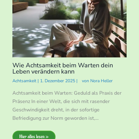
Wie Achtsamkeit beim Warten dein
Leben verändern kann
Achtsamkeit
|
1. Dezember 2025
|
von
Nora Heller
Achtsamkeit beim Warten: Geduld als Praxis der
Präsenz In einer Welt, die sich mit rasender
Geschwindigkeit dreht, in der sofortige
Befriedigung zur Norm geworden ist,…
Hier alles lesen »