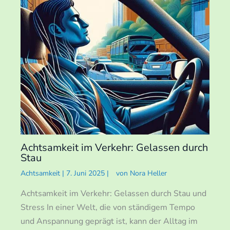
Achtsamkeit im Verkehr: Gelassen durch
Stau
Achtsamkeit
|
7. Juni 2025
|
von
Nora Heller
Achtsamkeit im Verkehr: Gelassen durch Stau und
Stress In einer Welt, die von ständigem Tempo
und Anspannung geprägt ist, kann der Alltag im