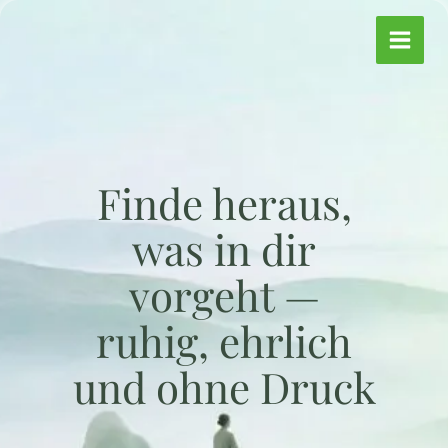
Zum
Inhalt
springen
Finde heraus,
was in dir
vorgeht —
ruhig, ehrlich
und ohne Druck