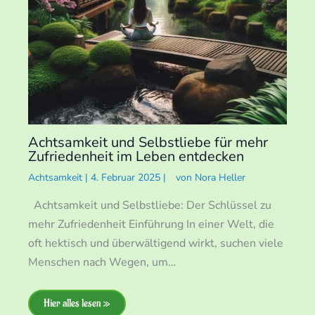
Achtsamkeit und Selbstliebe für mehr
Zufriedenheit im Leben entdecken
Achtsamkeit
|
4. Februar 2025
|
von
Nora Heller
Achtsamkeit und Selbstliebe: Der Schlüssel zu
mehr Zufriedenheit Einführung In einer Welt, die
oft hektisch und überwältigend wirkt, suchen viele
Menschen nach Wegen, um…
Hier alles lesen »