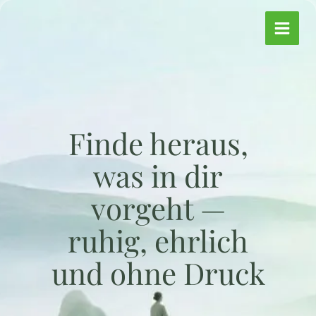
Zum
Inhalt
springen
Finde heraus,
was in dir
vorgeht —
ruhig, ehrlich
und ohne Druck