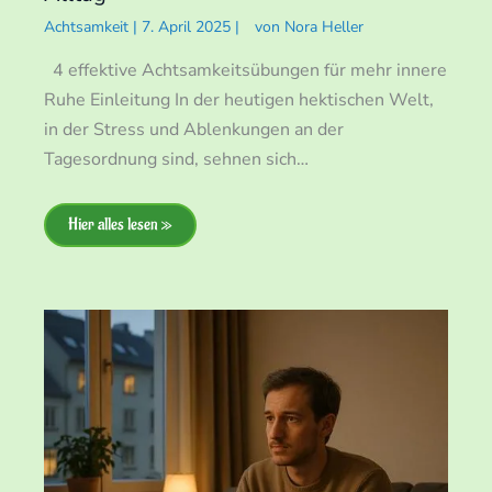
Achtsamkeit
|
7. April 2025
|
von
Nora Heller
4 effektive Achtsamkeitsübungen für mehr innere
Ruhe Einleitung In der heutigen hektischen Welt,
in der Stress und Ablenkungen an der
Tagesordnung sind, sehnen sich…
Hier alles lesen »